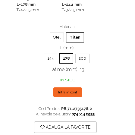
L=178 mm
L=144 mm
Plăci TPLO Blocate
Suruburi Canulate Herbert
T=4/2.5 mm
T=3/2.5 mm
Plăci Tubulare
Suruburi Corticale
Set Instrumentar Ortopedie
Suruburi Spongie
Material
:
Șuruburi Canulate
TTA
Otel
Titan
Șuruburi Corticale
L (mm)
:
Șuruburi Locking
144
178
200
Șuruburi TORX Locking
Latime (mm)
:
13
IN STOC
Intra in cont
Cod Produs:
PB.71.2735178.2
Ai nevoie de ajutor?
0746142935
ADAUGA LA FAVORITE