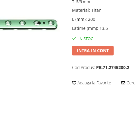
T=5/3 mm
Material
:
Titan
L (mm)
:
200
Latime (mm)
:
13.5
IN STOC
INTRA IN CONT
Cod Produs:
PB.71.2745200.2
Adauga la Favorite
Cere 