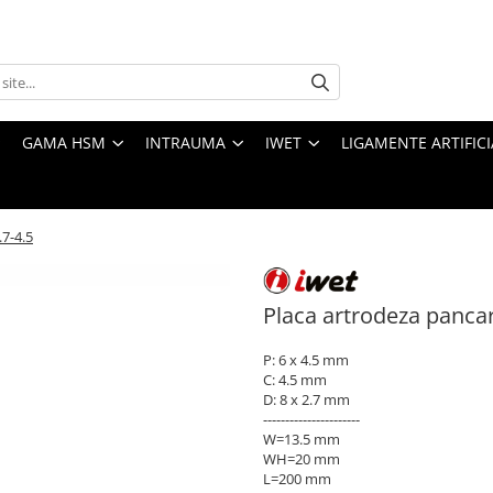
GAMA HSM
INTRAUMA
IWET
LIGAMENTE ARTIFICI
.7-4.5
Placa artrodeza pancar
P: 6 x 4.5 mm
C: 4.5 mm
D: 8 x 2.7 mm
----------------------
W=13.5 mm
WH=20 mm
L=200 mm