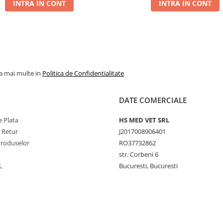
INTRA IN CONT
INTRA IN CONT
la mai multe in
Politica de Confidentialitate
DATE COMERCIALE
 Plata
HS MED VET SRL
e Retur
J2017008906401
Produselor
RO37732862
str. Corbeni 6
L
Bucuresti, Bucuresti