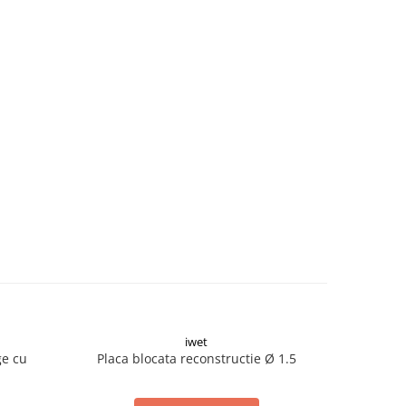
iwet
ge cu
Placa blocata reconstructie Ø 1.5
Placa blo