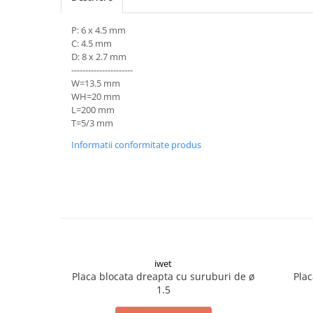
Șuruburi Canulate
Suruburi Canulate Herbert
P: 6 x 4.5 mm
Șuruburi Corticale
Suruburi Corticale
C: 4.5 mm
Șuruburi Locking
Suruburi Spongie
D: 8 x 2.7 mm
----------------------
Șuruburi TORX Locking
TTA
W=13.5 mm
WH=20 mm
L=200 mm
T=5/3 mm
Informatii conformitate produs
iwet
Placa blocata dreapta cu suruburi de ø
Plac
1.5