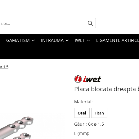
GAMA HSM
INTRAUMA
IWET
LIGAMENTE ARTIFICI
ø 1.5
Placa blocata dreapta 
Material
:
Otel
Titan
Găuri
:
6x ø 1.5
L (mm)
: