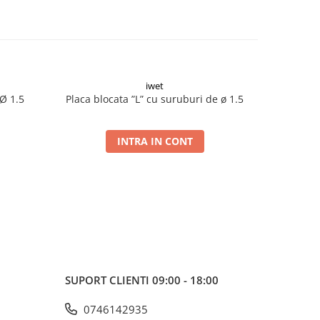
iwet
 Ø 1.5
Placa blocata ”L” cu suruburi de ø 1.5
Placa blo
INTRA IN CONT
SUPORT CLIENTI
09:00 - 18:00
0746142935