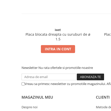
Șuruburi Canulate
Suruburi Canulate Herbert
Șuruburi Corticale
Suruburi Corticale
Șuruburi Locking
Suruburi Spongie
Șuruburi TORX Locking
TTA
iwet
Placa blocata dreapta cu suruburi de ø
Plac
1.5
INTRA IN CONT
Newsletter
Nu rata ofertele si promotiile noastre
Vreau sa primesc newsletter cu promotiile magazinului. Af
MAGAZINUL MEU
CLIENTI
Despre noi
Metode de