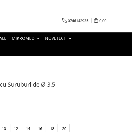
0746142935
0,00
ALE
MIKROMED
NOVETECH
cu Suruburi de Ø 3.5
10
12
14
16
18
20