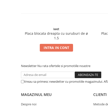
Șuruburi Canulate
Suruburi Canulate Herbert
Șuruburi Corticale
Suruburi Corticale
Șuruburi Locking
Suruburi Spongie
Șuruburi TORX Locking
TTA
iwet
Placa blocata dreapta cu suruburi de ø
Plac
1.5
INTRA IN CONT
Newsletter
Nu rata ofertele si promotiile noastre
Vreau sa primesc newsletter cu promotiile magazinului. Af
MAGAZINUL MEU
CLIENTI
Despre noi
Metode de