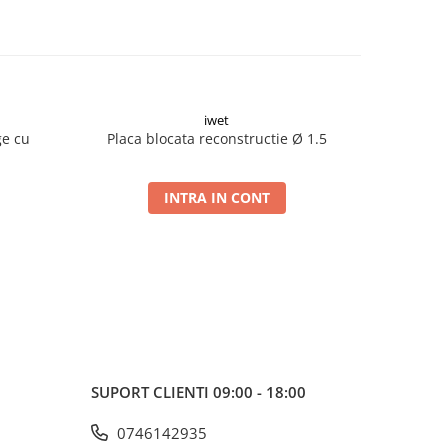
iwet
ge cu
Placa blocata reconstructie Ø 1.5
Placa blo
INTRA IN CONT
SUPORT CLIENTI
09:00 - 18:00
0746142935