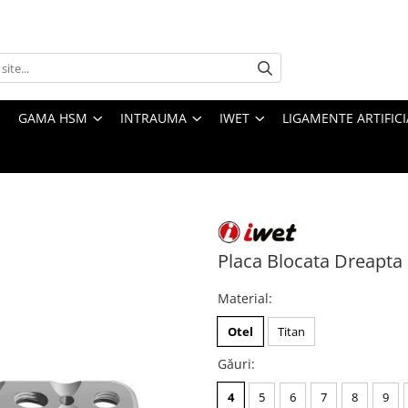
GAMA HSM
INTRAUMA
IWET
LIGAMENTE ARTIFICI
Placa Blocata Dreapta 
Material
:
Otel
Titan
Găuri
:
4
5
6
7
8
9