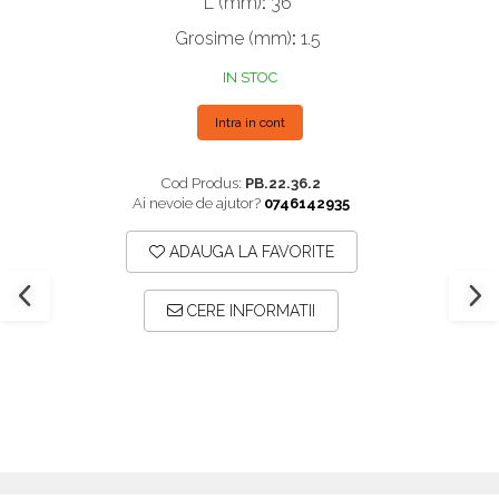
L (mm)
:
36
Plăci TPLO Blocate
Suruburi Canulate Herbert
Grosime (mm)
:
1.5
Plăci Tubulare
Suruburi Corticale
IN STOC
Set Instrumentar Ortopedie
Suruburi Spongie
Șuruburi Canulate
TTA
Intra in cont
Șuruburi Corticale
Cod Produs:
PB.22.36.2
Șuruburi Locking
Ai nevoie de ajutor?
0746142935
Șuruburi TORX Locking
ADAUGA LA FAVORITE
CERE INFORMATII