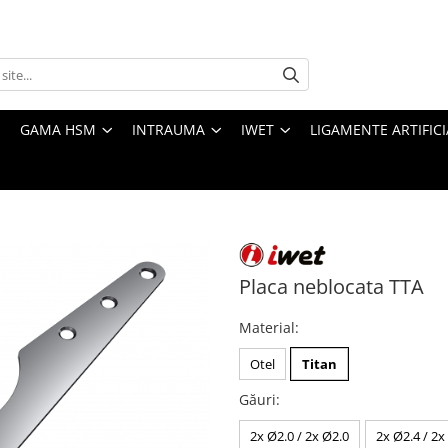
GAMA HSM
INTRAUMA
IWET
LIGAMENTE ARTIFICI
Placa neblocata TTA
Material
:
Otel
Titan
Găuri
:
2x Ø2.0 / 2x Ø2.0
2x Ø2.4 / 2x