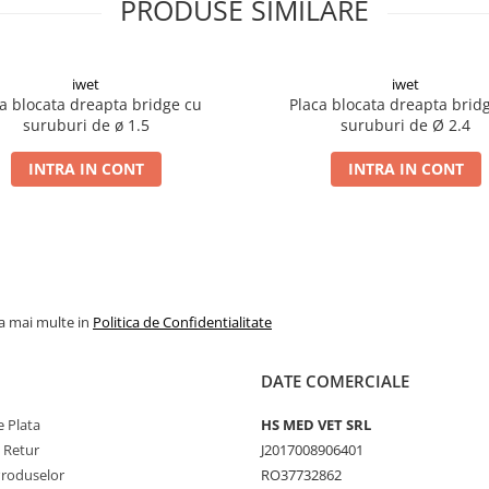
PRODUSE SIMILARE
iwet
iwet
a blocata dreapta bridge cu
Placa blocata dreapta brid
suruburi de ø 1.5
suruburi de Ø 2.4
INTRA IN CONT
INTRA IN CONT
la mai multe in
Politica de Confidentialitate
DATE COMERCIALE
 Plata
HS MED VET SRL
e Retur
J2017008906401
Produselor
RO37732862