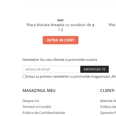
Șuruburi Canulate
Suruburi Canulate Herbert
Șuruburi Corticale
Suruburi Corticale
Șuruburi Locking
iwet
Suruburi Spongie
Placa blocata dreapta cu suruburi de ø
Plac
Șuruburi TORX Locking
TTA
1.5
INTRA IN CONT
Newsletter
Nu rata ofertele si promotiile noastre
Vreau sa primesc newsletter cu promotiile magazinului. Af
MAGAZINUL MEU
CLIENTI
Despre noi
Metode de
Termeni si Conditii
Politica d
Politica de Confidentialitate
Garantia 