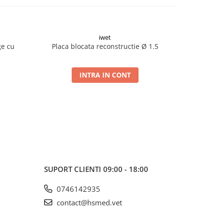
iwet
ge cu
Placa blocata reconstructie Ø 1.5
Placa blo
INTRA IN CONT
SUPORT CLIENTI
09:00 - 18:00
0746142935
contact@hsmed.vet