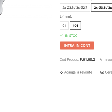
2x Ø3.5 / 3x Ø2.7
2x Ø3.5 / 3
L (mm)
:
91
104
IN STOC
INTRA IN CONT
Cod Produs:
P.01.08.2
Ai nevoi
Adauga la Favorite
Cere 