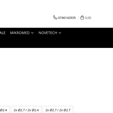
0746142935
0,00
ALE
MIKROMED
NOVETECH
 Ø2.4
2x Ø2.7 / 2x Ø2.4
2x Ø2.7 / 2x Ø2.7