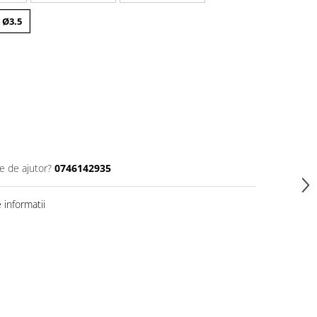
x Ø3.5
e de ajutor?
0746142935
informatii