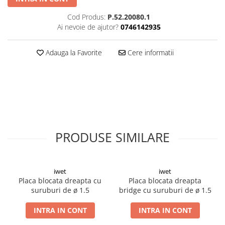
Șuruburi Canulate
Suruburi Canulate Herbert
Cod Produs:
P.52.20080.1
Șuruburi Corticale
Suruburi Corticale
Ai nevoie de ajutor?
0746142935
Șuruburi Locking
Suruburi Spongie
Adauga la Favorite
Cere informatii
Șuruburi TORX Locking
TTA
PRODUSE SIMILARE
iwet
iwet
Placa blocata dreapta cu
Placa blocata dreapta
suruburi de ø 1.5
bridge cu suruburi de ø 1.5
INTRA IN CONT
INTRA IN CONT