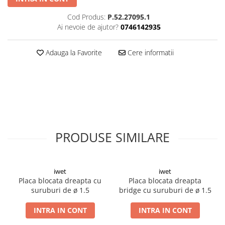
Șuruburi Canulate
Suruburi Canulate Herbert
Cod Produs:
P.52.27095.1
Șuruburi Corticale
Suruburi Corticale
Ai nevoie de ajutor?
0746142935
Șuruburi Locking
Suruburi Spongie
Adauga la Favorite
Cere informatii
Șuruburi TORX Locking
TTA
PRODUSE SIMILARE
iwet
iwet
Placa blocata dreapta cu
Placa blocata dreapta
suruburi de ø 1.5
bridge cu suruburi de ø 1.5
INTRA IN CONT
INTRA IN CONT