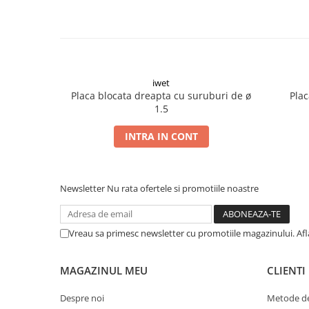
Șuruburi Canulate
Suruburi Canulate Herbert
Șuruburi Corticale
Suruburi Corticale
Șuruburi Locking
Suruburi Spongie
Șuruburi TORX Locking
TTA
iwet
Placa blocata dreapta cu suruburi de ø
Plac
1.5
INTRA IN CONT
Newsletter
Nu rata ofertele si promotiile noastre
Vreau sa primesc newsletter cu promotiile magazinului. Af
MAGAZINUL MEU
CLIENTI
Despre noi
Metode de