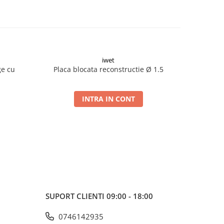
iwet
ge cu
Placa blocata reconstructie Ø 1.5
Placa blo
INTRA IN CONT
SUPORT CLIENTI
09:00 - 18:00
0746142935