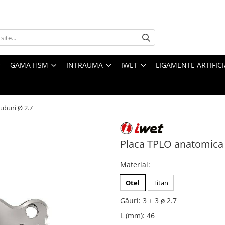
GAMA HSM
INTRAUMA
IWET
LIGAMENTE ARTIFICI
uburi Ø 2.7
Placa TPLO anatomica 
Material
:
Otel
Titan
Găuri
:
3 + 3 ø 2.7
L (mm)
:
46