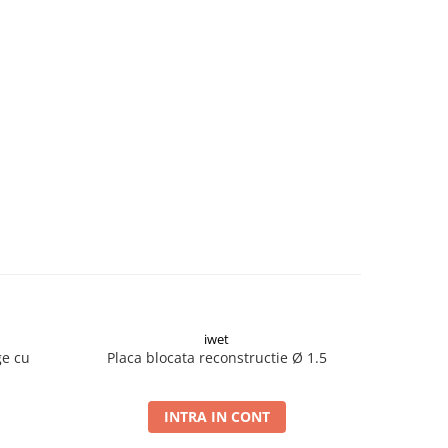
iwet
ge cu
Placa blocata reconstructie Ø 1.5
Placa blo
INTRA IN CONT