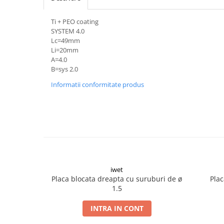
Șuruburi Canulate
Suruburi Canulate Herbert
Ti + PEO coating
Șuruburi Corticale
Suruburi Corticale
SYSTEM 4.0
Șuruburi Locking
Suruburi Spongie
Lc=49mm
Li=20mm
Șuruburi TORX Locking
TTA
A=4.0
B=sys 2.0
Informatii conformitate produs
iwet
Placa blocata dreapta cu suruburi de ø
Plac
1.5
INTRA IN CONT