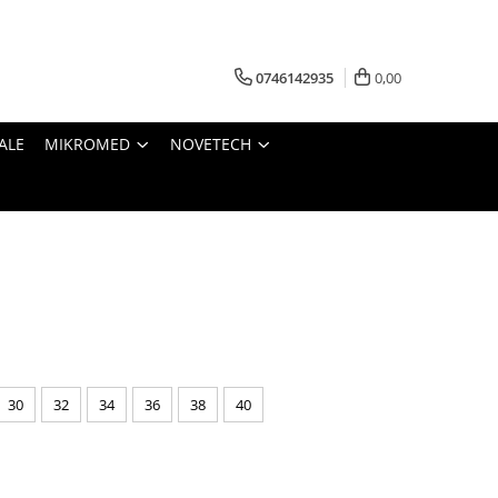
0746142935
0,00
ALE
MIKROMED
NOVETECH
30
32
34
36
38
40