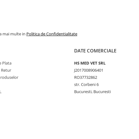
la mai multe in
Politica de Confidentialitate
DATE COMERCIALE
 Plata
HS MED VET SRL
e Retur
J2017008906401
Produselor
RO37732862
str. Corbeni 6
L
Bucuresti, Bucuresti