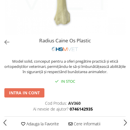
Placi Blocate 2.4
Forceps de camp
Placi Blocate 2.7
Forceps Reducere & Fixatori
Placi Blocate 3.5
Motoare Ortopedie
Mulare Placi
Placi DHCP
Pensa si Forceps
Placi Neblocate 1.5
Radius Caine Os Plastic
Port ac
Placi Neblocate 2.0
Surubelnite
Placi Neblocate 2.4
Tarod
Model solid, conceput pentru a oferi pregătire practică și etică
Placi Neblocate 2.7
Tintire (Aiming)
ortopediștilor veterinari, permițându-le să-și îmbunătățească abilitățile
Plăci Blocate
în siguranță și respectând bunăstarea animalelor.
Placi Neblocate 3.5
Plăci L, T și Mesh
Proteza Calcaneus
IN STOC
Plăci Neblocate
Saibe
INTRA IN CONT
Plăci Reconstrucție
SpinoFix Coloana
Cod Produs:
AV360
Plăci TPLO Blocate
Suruburi Ancora
Ai nevoie de ajutor?
0746142935
Plăci Tubulare
Suruburi Blocate HEX
Adauga la Favorite
Cere informatii
Set Instrumentar Ortopedie
Suruburi Blocate TORX