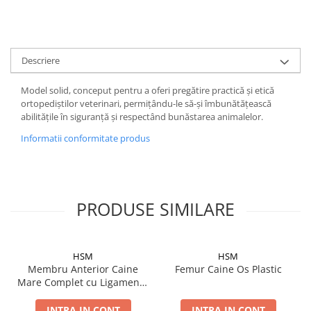
Șuruburi Canulate
Suruburi Canulate Herbert
Șuruburi Corticale
Suruburi Corticale
Șuruburi Locking
Suruburi Spongie
Descriere
Șuruburi TORX Locking
TTA
Model solid, conceput pentru a oferi pregătire practică și etică
ortopediștilor veterinari, permițându-le să-și îmbunătățească
abilitățile în siguranță și respectând bunăstarea animalelor.
Informatii conformitate produs
PRODUSE SIMILARE
HSM
HSM
Membru Anterior Caine
Femur Caine Os Plastic
Mare Complet cu Ligamente
— Os Plastic
INTRA IN CONT
INTRA IN CONT