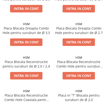
Placi Blocate 2.4
Forceps de camp
Placi Blocate 2.7
INTRA IN CONT
INTRA IN CONT
Forceps Reducere & Fixatori
Placi Blocate 3.5
Motoare Ortopedie
Mulare Placi
Placi DHCP
HSM
HSM
Pensa si Forceps
Placa Blocata Dreapta Combi
Placa Blocata Dreapta Combi
Placi Neblocate 1.5
Hole pentru suruburi de Ø 3.5
Hole pentru suruburi de Ø 2.7
Port ac
Placi Neblocate 2.0
Surubelnite
INTRA IN CONT
INTRA IN CONT
Placi Neblocate 2.4
Tarod
Placi Neblocate 2.7
Tintire (Aiming)
HSM
HSM
Plăci Blocate
Placi Neblocate 3.5
Placa Blocata Reconstructie
Placa Blocata Reconstructie
Plăci L, T și Mesh
Proteza Calcaneus
pentru suruburi de Ø 2.0 / 2.4
Combi Hole pentru suruburi
de Ø 2.7 / 3.5
Plăci Neblocate
Saibe
INTRA IN CONT
INTRA IN CONT
Plăci Reconstrucție
SpinoFix Coloana
Plăci TPLO Blocate
Suruburi Ancora
HSM
HSM
Plăci Tubulare
Suruburi Blocate HEX
Placa Blocata Reconstructie
Placa in “T” Blocata pentru
Combi Hole Coaxiala pentru
suruburi de Ø 2.0
Set Instrumentar Ortopedie
Suruburi Blocate TORX
suruburi de Ø 3.5