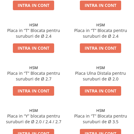
Șuruburi Canulate
INTRA IN CONT
INTRA IN CONT
Suruburi Canulate Herbert
Șuruburi Corticale
Suruburi Corticale
Șuruburi Locking
Suruburi Spongie
HSM
HSM
Placa in “T” Blocata pentru
Placa in “T” Blocata pentru
Șuruburi TORX Locking
TTA
suruburi de Ø 2.4
suruburi de Ø 2.4
INTRA IN CONT
INTRA IN CONT
HSM
HSM
Placa in “T” Blocata pentru
Placa Ulna Distala pentru
suruburi de Ø 2.7
suruburi de Ø 2.0
INTRA IN CONT
INTRA IN CONT
HSM
HSM
Placa in “Y” blocata pentru
Placa in “T” Blocata pentru
suruburi de Ø 2.0 / 2.4 / 2.7
suruburi de Ø 3.5
INTRA IN CONT
INTRA IN CONT