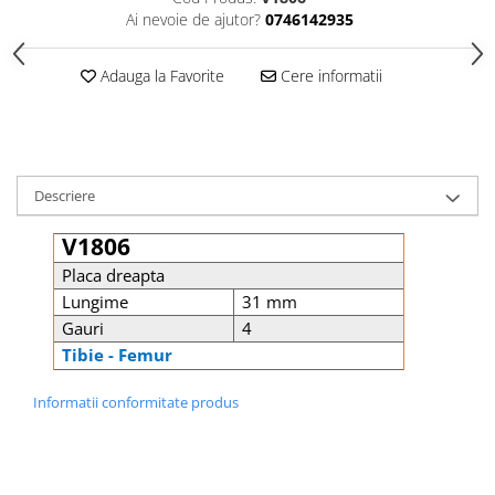
Șuruburi Canulate
Suruburi Canulate Herbert
Ai nevoie de ajutor?
0746142935
Șuruburi Corticale
Suruburi Corticale
Adauga la Favorite
Cere informatii
Șuruburi Locking
Suruburi Spongie
Șuruburi TORX Locking
TTA
Descriere
V1806
Placa dreapta
Lungime
31 mm
Gauri
4
Tibie - Femur
Informatii conformitate produs