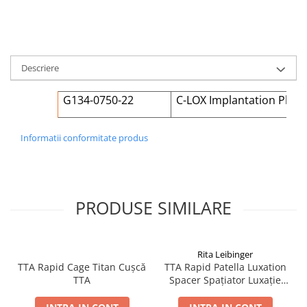
Șuruburi Canulate
Suruburi Canulate Herbert
Șuruburi Corticale
Suruburi Corticale
Șuruburi Locking
Suruburi Spongie
Descriere
Șuruburi TORX Locking
TTA
G134-0750-22
C-LOX Implantation Plac
Informatii conformitate produs
PRODUSE SIMILARE
Rita Leibinger
TTA Rapid Cage Titan Cușcă
TTA Rapid Patella Luxation
TTA
Spacer Spațiator Luxație
Patelară