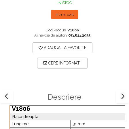
IN STOC
Plăci TPLO Blocate
Suruburi Canulate Herbert
Plăci Tubulare
Suruburi Corticale
Intra in cont
Set Instrumentar Ortopedie
Suruburi Spongie
Cod Produs:
V1806
Șuruburi Canulate
TTA
Ai nevoie de ajutor?
0746142935
Șuruburi Corticale
ADAUGA LA FAVORITE
Șuruburi Locking
Șuruburi TORX Locking
CERE INFORMATII
Descriere
V1806
Placa dreapta
Lungime
31 mm