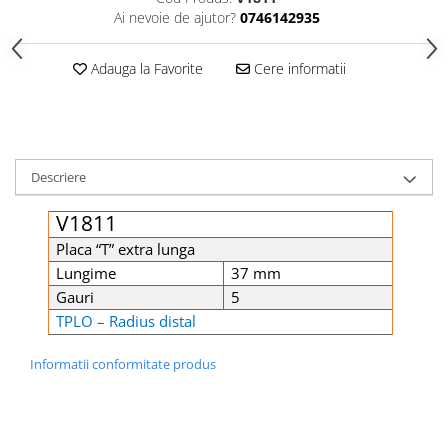
Șuruburi Canulate
Suruburi Canulate Herbert
Ai nevoie de ajutor?
0746142935
Șuruburi Corticale
Suruburi Corticale
Adauga la Favorite
Cere informatii
Șuruburi Locking
Suruburi Spongie
Șuruburi TORX Locking
TTA
Descriere
V1811
Placa “T” extra lunga
Lungime
37 mm
Gauri
5
TPLO – Radius distal
Informatii conformitate produs