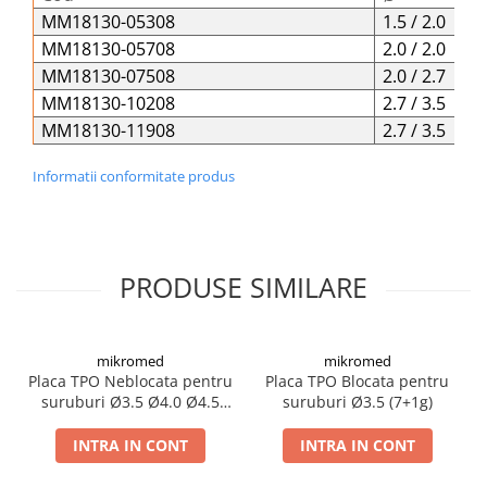
Șuruburi Canulate
Suruburi Canulate Herbert
MM18130-05308
1.5 / 2.0
MM18130-05708
2.0 / 2.0
Șuruburi Corticale
Suruburi Corticale
MM18130-07508
2.0 / 2.7
Șuruburi Locking
Suruburi Spongie
MM18130-10208
2.7 / 3.5
Șuruburi TORX Locking
TTA
MM18130-11908
2.7 / 3.5
Informatii conformitate produs
PRODUSE SIMILARE
mikromed
mikromed
Placa TPO Neblocata pentru
Placa TPO Blocata pentru
suruburi Ø3.5 Ø4.0 Ø4.5
suruburi Ø3.5 (7+1g)
(8g)
INTRA IN CONT
INTRA IN CONT