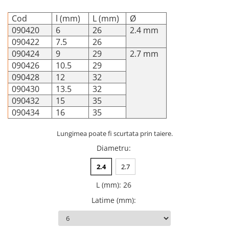
Placi Blocate 2.4
Forceps de camp
Placi Blocate 2.7
Cod
l (mm)
L (mm)
Ø
Forceps Reducere & Fixatori
090420
6
26
2.4 mm
Placi Blocate 3.5
Motoare Ortopedie
090422
7.5
26
Mulare Placi
Placi DHCP
090424
9
29
2.7 mm
Pensa si Forceps
Placi Neblocate 1.5
090426
10.5
29
Port ac
090428
12
32
Placi Neblocate 2.0
Surubelnite
090430
13.5
32
Placi Neblocate 2.4
Tarod
090432
15
35
Placi Neblocate 2.7
090434
16
35
Tintire (Aiming)
Plăci Blocate
Placi Neblocate 3.5
Lungimea poate fi scurtata prin taiere.
Plăci L, T și Mesh
Proteza Calcaneus
Diametru
:
Plăci Neblocate
Saibe
2.4
2.7
Plăci Reconstrucție
SpinoFix Coloana
L (mm)
:
26
Plăci TPLO Blocate
Suruburi Ancora
Latime (mm)
:
Plăci Tubulare
Suruburi Blocate HEX
Set Instrumentar Ortopedie
Suruburi Blocate TORX