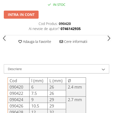
Șuruburi Canulate
Suruburi Canulate Herbert
IN STOC
Șuruburi Corticale
Suruburi Corticale
INTRA IN CONT
Șuruburi Locking
Suruburi Spongie
Cod Produs:
090420
Șuruburi TORX Locking
TTA
Ai nevoie de ajutor?
0746142935
Adauga la Favorite
Cere informatii
Descriere
Cod
l (mm)
L (mm)
Ø
090420
6
26
2.4 mm
090422
7.5
26
090424
9
29
2.7 mm
090426
10.5
29
090428
12
32