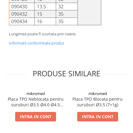
090430
13.5
32
090432
15
35
090434
16
35
Lungimea poate fi scurtata prin taiere.
Informatii conformitate produs
PRODUSE SIMILARE
mikromed
mikromed
Placa TPO Neblocata pentru
Placa TPO Blocata pentru
suruburi Ø3.5 Ø4.0 Ø4.5
suruburi Ø3.5 (7+1g)
(8g)
INTRA IN CONT
INTRA IN CONT