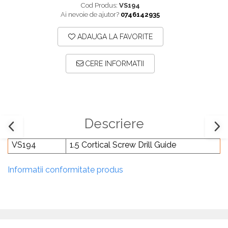
Cod Produs:
VS194
Plăci TPLO Blocate
Suruburi Canulate Herbert
Ai nevoie de ajutor?
0746142935
Plăci Tubulare
Suruburi Corticale
ADAUGA LA FAVORITE
Set Instrumentar Ortopedie
Suruburi Spongie
Șuruburi Canulate
TTA
CERE INFORMATII
Șuruburi Corticale
Șuruburi Locking
Șuruburi TORX Locking
Descriere
VS194
1.5 Cortical Screw Drill Guide
Informatii conformitate produs