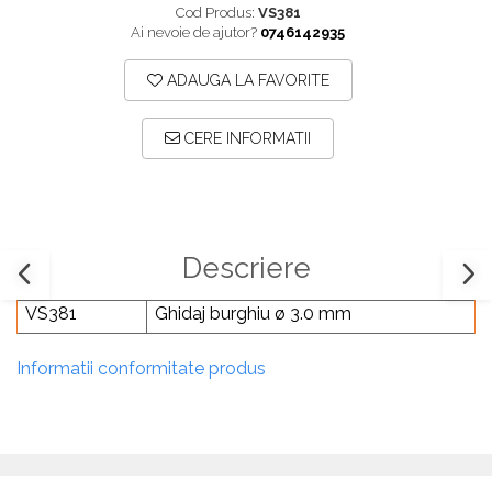
Cod Produs:
VS381
Plăci TPLO Blocate
Suruburi Canulate Herbert
Ai nevoie de ajutor?
0746142935
Plăci Tubulare
Suruburi Corticale
ADAUGA LA FAVORITE
Set Instrumentar Ortopedie
Suruburi Spongie
Șuruburi Canulate
TTA
CERE INFORMATII
Șuruburi Corticale
Șuruburi Locking
Șuruburi TORX Locking
Descriere
VS381
Ghidaj burghiu ø 3.0 mm
Informatii conformitate produs