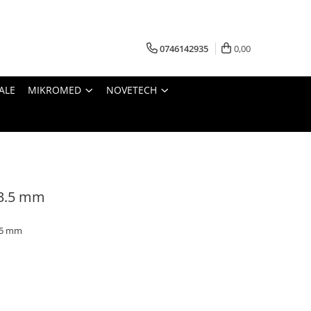
0746142935
0,00
ALE
MIKROMED
NOVETECH
 3.5 mm
3.5 mm