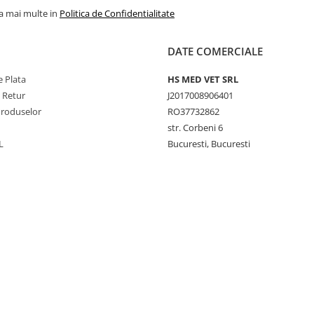
la mai multe in
Politica de Confidentialitate
DATE COMERCIALE
 Plata
HS MED VET SRL
e Retur
J2017008906401
Produselor
RO37732862
str. Corbeni 6
L
Bucuresti, Bucuresti