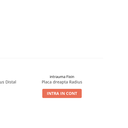
intrauma Fixin
us Distal
Placa dreapta Radius
Pla
INTRA IN CONT