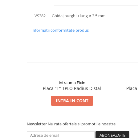
Șuruburi Canulate
Suruburi Canulate Herbert
Șuruburi Corticale
Suruburi Corticale
VS382
Ghidaj burghiu lung ø 3.5 mm
Șuruburi Locking
Suruburi Spongie
Informatii conformitate produs
Șuruburi TORX Locking
TTA
intrauma Fixin
Placa "T" TPLO Radius Distal
Placa
INTRA IN CONT
Newsletter
Nu rata ofertele si promotiile noastre