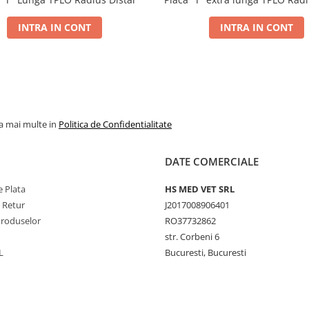
INTRA IN CONT
INTRA IN CONT
la mai multe in
Politica de Confidentialitate
DATE COMERCIALE
 Plata
HS MED VET SRL
e Retur
J2017008906401
Produselor
RO37732862
str. Corbeni 6
L
Bucuresti, Bucuresti