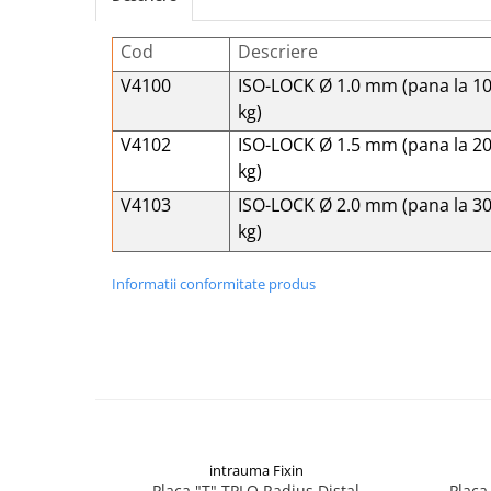
Șuruburi Canulate
Suruburi Canulate Herbert
Cod
Descriere
Șuruburi Corticale
Suruburi Corticale
V4100
ISO-LOCK Ø 1.0 mm (pana la 1
Șuruburi Locking
Suruburi Spongie
kg)
Șuruburi TORX Locking
TTA
V4102
ISO-LOCK Ø 1.5 mm (pana la 2
kg)
V4103
ISO-LOCK Ø 2.0 mm (pana la 3
kg)
Informatii conformitate produs
intrauma Fixin
Placa "T" TPLO Radius Distal
Placa