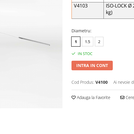
V4103
ISO-LOCK Ø 
kg)
Diametru
:
1
1.5
2
IN STOC
INTRA IN CONT
Cod Produs:
V4100
Ai nevoie d
Adauga la Favorite
Cere 