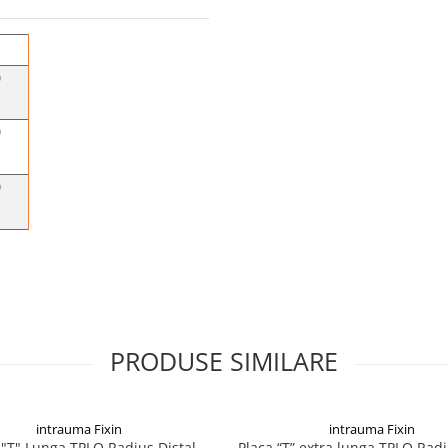
0
0
0
PRODUSE SIMILARE
intrauma Fixin
intrauma Fixin
 "T" Lunga TPLO Radius Distal
Placa “T” extra lunga TPLO Radi