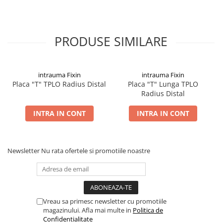
Șuruburi Canulate
Suruburi Canulate Herbert
Șuruburi Corticale
Suruburi Corticale
PRODUSE SIMILARE
Șuruburi Locking
Suruburi Spongie
Șuruburi TORX Locking
TTA
intrauma Fixin
intrauma Fixin
Placa "T" TPLO Radius Distal
Placa "T" Lunga TPLO
Radius Distal
INTRA IN CONT
INTRA IN CONT
Newsletter
Nu rata ofertele si promotiile noastre
Vreau sa primesc newsletter cu promotiile
magazinului. Afla mai multe in
Politica de
Confidentialitate