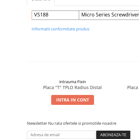
Șuruburi Canulate
Suruburi Canulate Herbert
VS188
Micro Series Screwdriver
Șuruburi Corticale
Suruburi Corticale
Șuruburi Locking
Suruburi Spongie
Informatii conformitate produs
Șuruburi TORX Locking
TTA
intrauma Fixin
Placa "T" TPLO Radius Distal
Placa
INTRA IN CONT
Newsletter
Nu rata ofertele si promotiile noastre