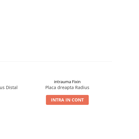
intrauma Fixin
us Distal
Placa dreapta Radius
Pla
INTRA IN CONT