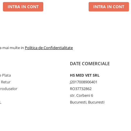
INTRA IN CONT
INTRA IN CONT
la mai multe in
Politica de Confidentialitate
DATE COMERCIALE
 Plata
HS MED VET SRL
e Retur
J2017008906401
Produselor
RO37732862
str. Corbeni 6
L
Bucuresti, Bucuresti