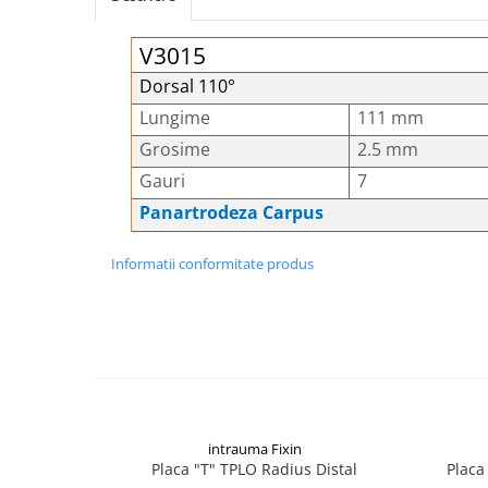
Șuruburi Canulate
Suruburi Canulate Herbert
V3015
Șuruburi Corticale
Suruburi Corticale
Dorsal 110°
Șuruburi Locking
Suruburi Spongie
Lungime
111 mm
Șuruburi TORX Locking
TTA
Grosime
2.5 mm
Gauri
7
Panartrodeza Carpus
Informatii conformitate produs
intrauma Fixin
Placa "T" TPLO Radius Distal
Placa