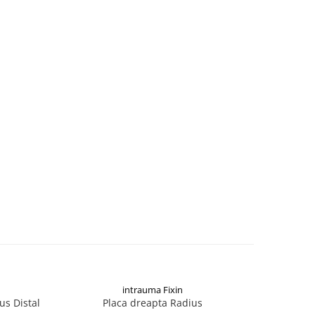
intrauma Fixin
us Distal
Placa dreapta Radius
Pla