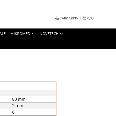
0746142935
0,00
ALE
MIKROMED
NOVETECH
80 mm
2 mm
6