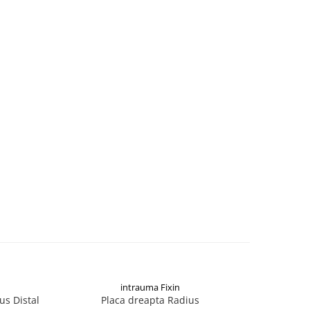
intrauma Fixin
us Distal
Placa dreapta Radius
Pla