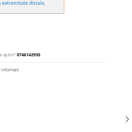
is extremitate distala,
e ajutor?
0746142935
informatii