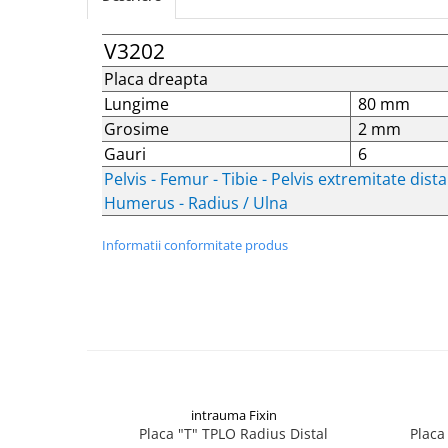
Șuruburi Canulate
Suruburi Canulate Herbert
V3202
Șuruburi Corticale
Suruburi Corticale
Placa dreapta
Șuruburi Locking
Suruburi Spongie
Lungime
80 mm
Șuruburi TORX Locking
TTA
Grosime
2 mm
Gauri
6
Pelvis - Femur - Tibie - Pelvis extremitate dista
Humerus - Radius / Ulna
Informatii conformitate produs
intrauma Fixin
Placa "T" TPLO Radius Distal
Placa