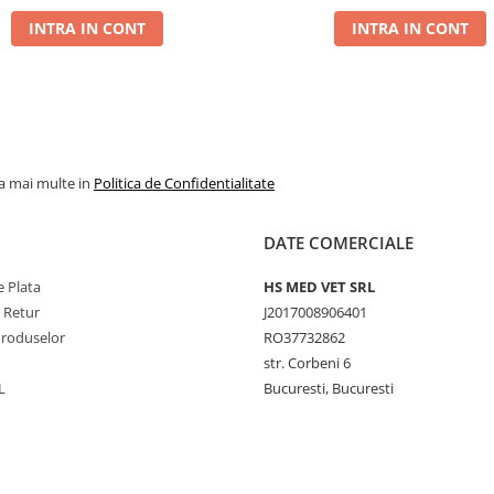
INTRA IN CONT
INTRA IN CONT
la mai multe in
Politica de Confidentialitate
DATE COMERCIALE
 Plata
HS MED VET SRL
e Retur
J2017008906401
Produselor
RO37732862
str. Corbeni 6
L
Bucuresti, Bucuresti