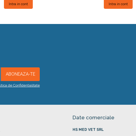
Intra in cont
Intra in cont
litica de Confidentialitate
Date comerciale
HS MED VET SRL
a