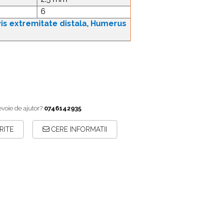
6
vis extremitate distala, Humerus
evoie de ajutor?
0746142935
RITE
CERE INFORMATII