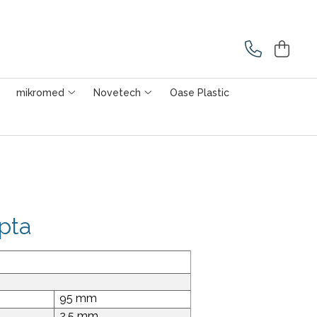
mikromed
Novetech
Oase Plastic
pta
95 mm
2.5 mm