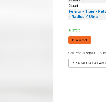
Gauri
Femur - Tibie - Pel
- Radius / Ulna
IN STOC
Intra in cont
Cod Produs:
V3302
Ai n
ADAUGA LA FAVO