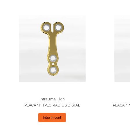
intrauma Fixin
PLACA "T" TPLO RADIUS DISTAL
PLACA "T
Intra in cont