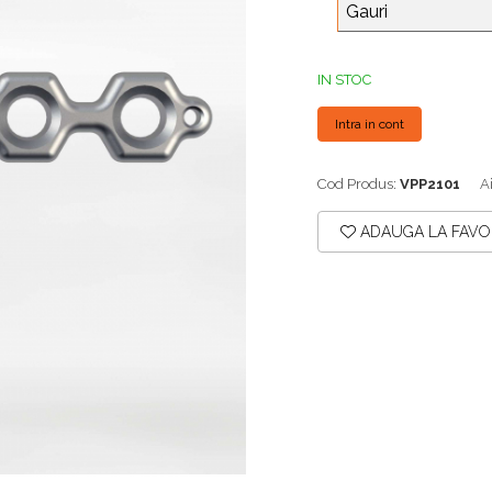
Gauri
IN STOC
Intra in cont
Cod Produs:
VPP2101
A
ADAUGA LA FAVO