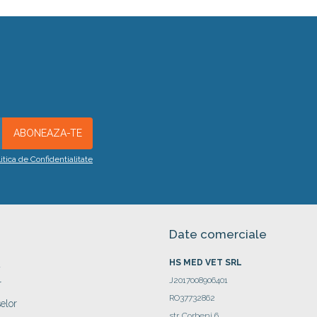
litica de Confidentialitate
Date comerciale
HS MED VET SRL
a
J2017008906401
r
RO37732862
elor
str. Corbeni 6