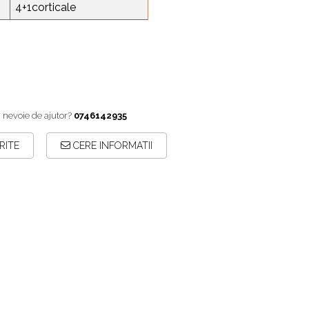
4+1corticale
i nevoie de ajutor?
0746142935
RITE
CERE INFORMATII