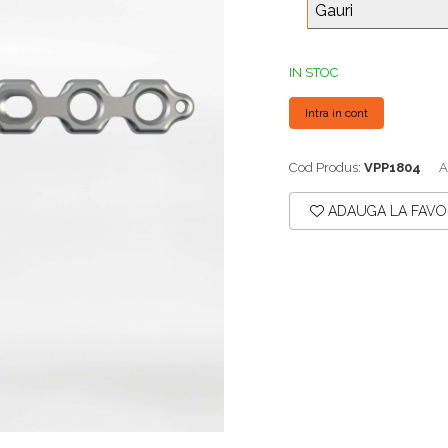
Gauri
IN STOC
Intra in cont
Cod Produs:
VPP1804
A
ADAUGA LA FAVO