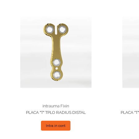
intrauma Fixin
PLACA "T" TPLO RADIUS DISTAL
PLACA "T
Intra in cont