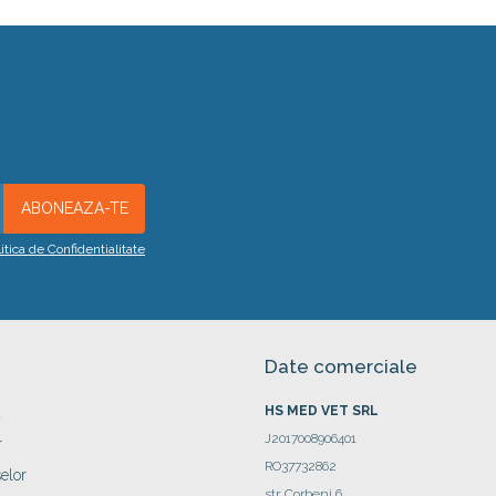
litica de Confidentialitate
Date comerciale
HS MED VET SRL
a
J2017008906401
r
RO37732862
elor
str. Corbeni 6