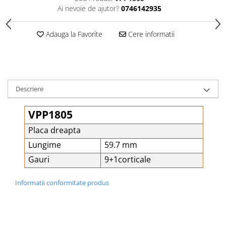
Șuruburi Canulate
Ai nevoie de ajutor?
0746142935
Suruburi Canulate Herbert
Șuruburi Corticale
Suruburi Corticale
Adauga la Favorite
Cere informatii
Șuruburi Locking
Suruburi Spongie
Șuruburi TORX Locking
TTA
Descriere
VPP1805
Placa dreapta
Lungime
59.7 mm
Gauri
9+1corticale
Informatii conformitate produs