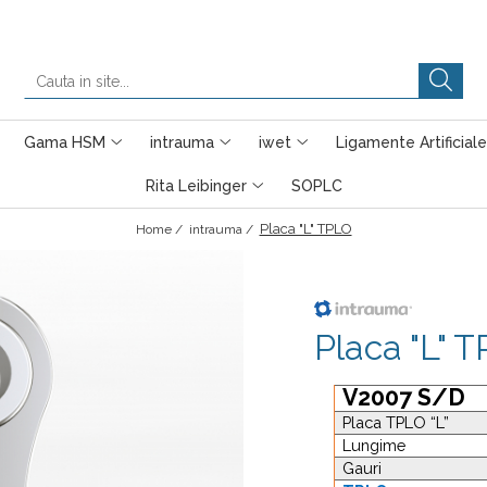
Gama HSM
intrauma
iwet
Ligamente Artificiale
Rita Leibinger
SOPLC
Placa "L" TPLO
Home /
intrauma /
Placa "L" 
V2007 S/D
Placa TPLO “L”
Lungime
Gauri