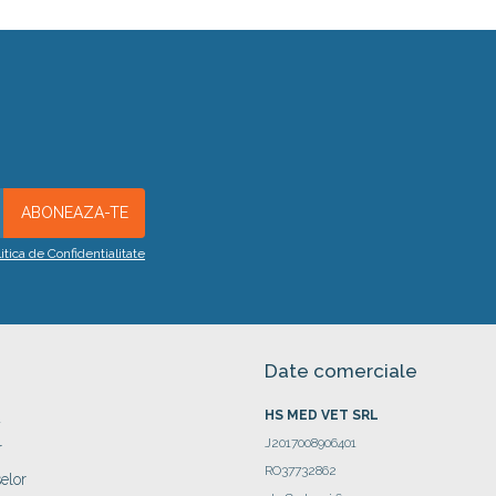
litica de Confidentialitate
Date comerciale
HS MED VET SRL
a
J2017008906401
r
RO37732862
elor