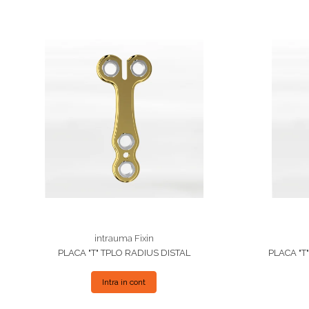
intrauma Fixin
PLACA "T" TPLO RADIUS DISTAL
PLACA "T
Intra in cont