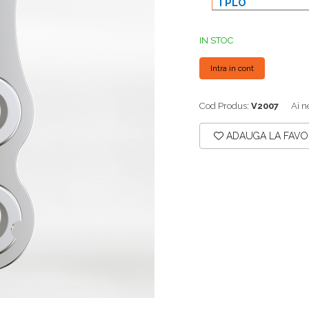
TPLO
IN STOC
Intra in cont
Cod Produs:
V2007
Ai n
ADAUGA LA FAVO