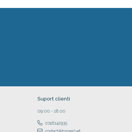
Suport clienti
09:00 - 18:00
0746142935
contact@hsmed.vet