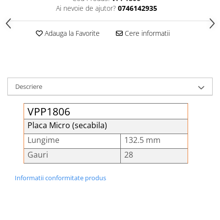
Șuruburi Canulate
Ai nevoie de ajutor?
0746142935
Suruburi Canulate Herbert
Șuruburi Corticale
Suruburi Corticale
Adauga la Favorite
Cere informatii
Șuruburi Locking
Suruburi Spongie
Șuruburi TORX Locking
TTA
Descriere
VPP1806
Placa Micro (secabila)
Lungime
132.5 mm
Gauri
28
Informatii conformitate produs