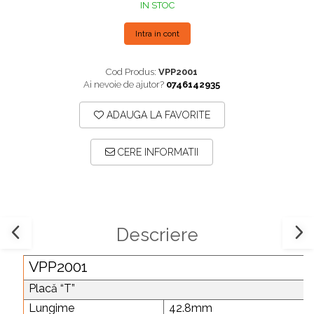
IN STOC
Plăci TPLO Blocate
Suruburi Canulate Herbert
Plăci Tubulare
Suruburi Corticale
Intra in cont
Set Instrumentar Ortopedie
Suruburi Spongie
Cod Produs:
VPP2001
Șuruburi Canulate
TTA
Ai nevoie de ajutor?
0746142935
Șuruburi Corticale
ADAUGA LA FAVORITE
Șuruburi Locking
Șuruburi TORX Locking
CERE INFORMATII
Descriere
VPP2001
Placă “T”
Lungime
42.8mm