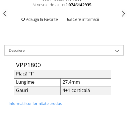
Șuruburi Canulate
Ai nevoie de ajutor?
0746142935
Suruburi Canulate Herbert
Șuruburi Corticale
Suruburi Corticale
Adauga la Favorite
Cere informatii
Șuruburi Locking
Suruburi Spongie
Șuruburi TORX Locking
TTA
Descriere
VPP1800
Placă “T”
Lungime
27.4mm
Gauri
4+1 corticală
Informatii conformitate produs