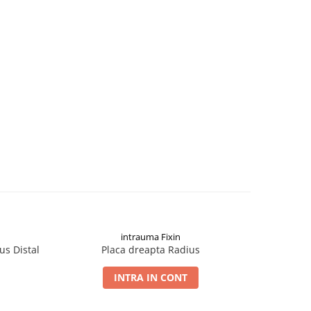
intrauma Fixin
us Distal
Placa dreapta Radius
Pla
INTRA IN CONT