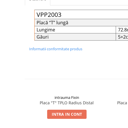
Șuruburi Canulate
Suruburi Canulate Herbert
VPP2003
Șuruburi Corticale
Suruburi Corticale
Placă “T” lungă
Șuruburi Locking
Suruburi Spongie
Lungime
72.
Șuruburi TORX Locking
TTA
Găuri
5+2c
Informatii conformitate produs
intrauma Fixin
Placa "T" TPLO Radius Distal
Placa
INTRA IN CONT