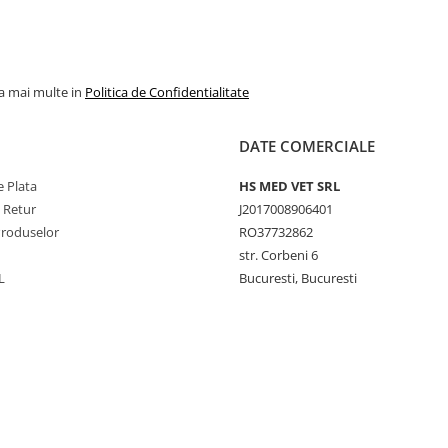
la mai multe in
Politica de Confidentialitate
DATE COMERCIALE
 Plata
HS MED VET SRL
e Retur
J2017008906401
Produselor
RO37732862
str. Corbeni 6
L
Bucuresti, Bucuresti