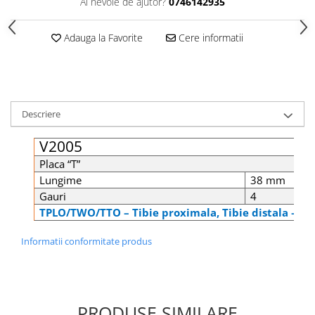
Ai nevoie de ajutor?
0746142935
Șuruburi Canulate
Suruburi Canulate Herbert
Șuruburi Corticale
Suruburi Corticale
Adauga la Favorite
Cere informatii
Șuruburi Locking
Suruburi Spongie
Șuruburi TORX Locking
TTA
Descriere
V2005
Placa “T”
Lungime
38 mm
Gauri
4
TPLO/TWO/TTO – Tibie proximala, Tibie distala – Ra
Informatii conformitate produs
PRODUSE SIMILARE