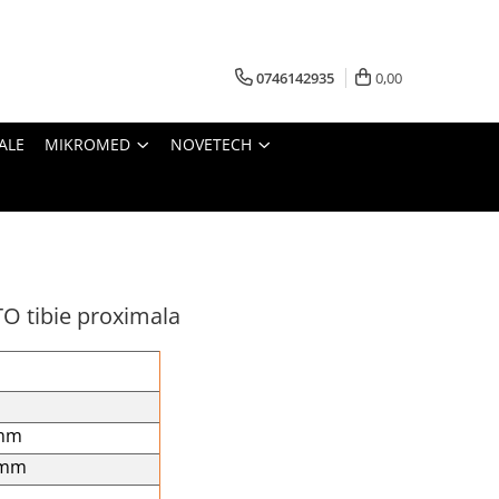
0746142935
0,00
ALE
MIKROMED
NOVETECH
O tibie proximala
mm
 mm