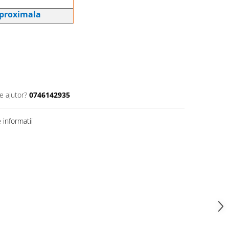
 proximala
e ajutor?
0746142935
informatii