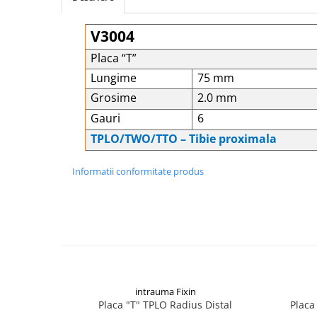
Șuruburi Canulate
Suruburi Canulate Herbert
V3004
Șuruburi Corticale
Suruburi Corticale
Șuruburi Locking
Suruburi Spongie
Placa “T”
Lungime
75 mm
Șuruburi TORX Locking
TTA
Grosime
2.0 mm
Gauri
6
TPLO/TWO/TTO – Tibie proximala
Informatii conformitate produs
intrauma Fixin
Placa "T" TPLO Radius Distal
Placa