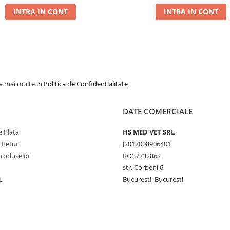
INTRA IN CONT
INTRA IN CONT
la mai multe in
Politica de Confidentialitate
DATE COMERCIALE
 Plata
HS MED VET SRL
e Retur
J2017008906401
Produselor
RO37732862
str. Corbeni 6
L
Bucuresti, Bucuresti