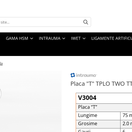
GAMA HSM
INTRAUMA
IWET
LIGAMENTE ARTIFICI
la
Placa "T" TPLO TWO TT
V3004
Placa “T”
Lungime
75 
Grosime
2.0
Gauri
6