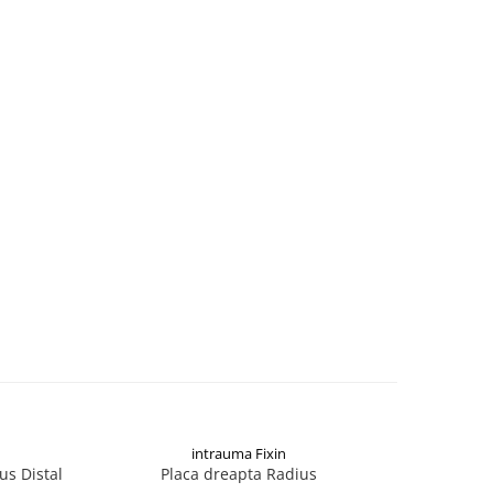
intrauma Fixin
us Distal
Placa dreapta Radius
Pla