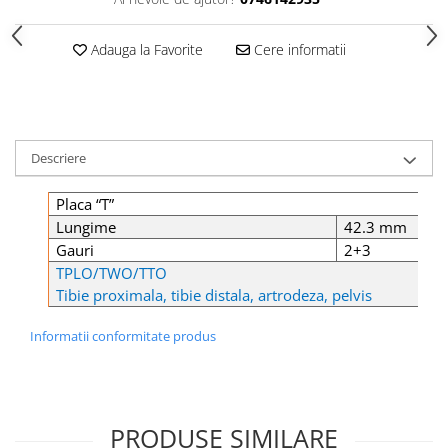
Șuruburi Canulate
Suruburi Canulate Herbert
Șuruburi Corticale
Suruburi Corticale
Adauga la Favorite
Cere informatii
Șuruburi Locking
Suruburi Spongie
Șuruburi TORX Locking
TTA
Descriere
Placa “T”
Lungime
42.3 mm
Gauri
2+3
TPLO/TWO/TTO
Tibie proximala, tibie distala, artrodeza, pelvis
Informatii conformitate produs
PRODUSE SIMILARE