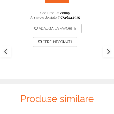
Plăci TPLO Blocate
Suruburi Canulate Herbert
Plăci Tubulare
Suruburi Corticale
Cod Produs:
V2065
Ai nevoie de ajutor?
0746142935
Set Instrumentar Ortopedie
Suruburi Spongie
Șuruburi Canulate
TTA
ADAUGA LA FAVORITE
Șuruburi Corticale
CERE INFORMATII
Șuruburi Locking
Șuruburi TORX Locking
Produse similare