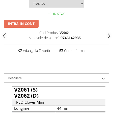
Șuruburi Canulate
Suruburi Canulate Herbert
Șuruburi Corticale
Suruburi Corticale
IN STOC
Șuruburi Locking
Suruburi Spongie
INTRA IN CONT
Șuruburi TORX Locking
TTA
Cod Produs:
V2061
Ai nevoie de ajutor?
0746142935
Adauga la Favorite
Cere informatii
Descriere
V2061 (S)
V2062 (D)
TPLO Clover Mini
Lungime
44 mm