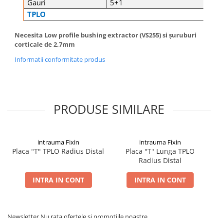
Gauri
5+1
TPLO
Necesita Low profile bushing extractor (VS255) si șuruburi
corticale de 2.7mm
Informatii conformitate produs
PRODUSE SIMILARE
intrauma Fixin
intrauma Fixin
Placa "T" TPLO Radius Distal
Placa "T" Lunga TPLO
Radius Distal
INTRA IN CONT
INTRA IN CONT
Newsletter
Nu rata ofertele si promotiile noastre