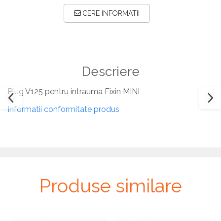
Plăci TPLO Blocate
Suruburi Canulate Herbert
CERE INFORMATII
Plăci Tubulare
Suruburi Corticale
Set Instrumentar Ortopedie
Suruburi Spongie
Șuruburi Canulate
TTA
Descriere
Șuruburi Corticale
Șuruburi Locking
Plug V125 pentru intrauma Fixin MINI
Șuruburi TORX Locking
Informatii conformitate produs
Produse similare