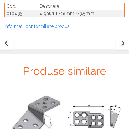
Plăci TPLO Blocate
Suruburi Canulate Herbert
Cod
Descriere
010435
4 gauri, L=18mm, l=3.5mm
Plăci Tubulare
Suruburi Corticale
Set Instrumentar Ortopedie
Suruburi Spongie
Informatii conformitate produs
Șuruburi Canulate
TTA
Șuruburi Corticale
Șuruburi Locking
Șuruburi TORX Locking
Produse similare