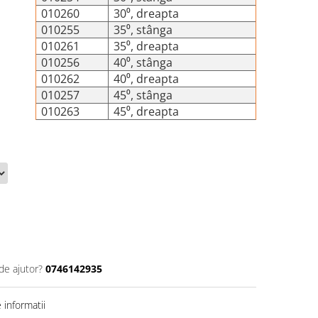
010260
30⁰, dreapta
010255
35⁰, stânga
010261
35⁰, dreapta
010256
40⁰, stânga
010262
40⁰, dreapta
010257
45⁰, stânga
010263
45⁰, dreapta
de ajutor?
0746142935
informatii