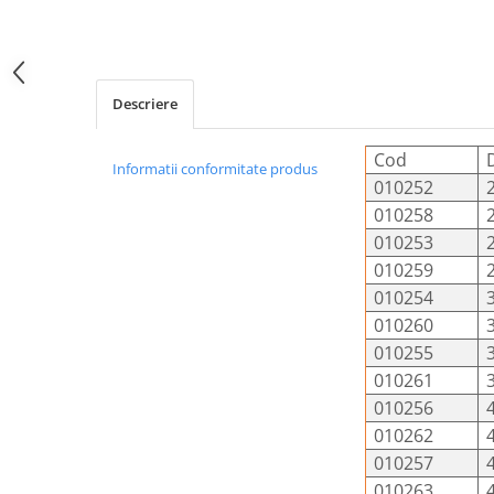
Șuruburi Canulate
Suruburi Canulate Herbert
Șuruburi Corticale
Suruburi Corticale
Șuruburi Locking
Suruburi Spongie
Descriere
Șuruburi TORX Locking
TTA
Cod
Informatii conformitate produs
010252
010258
010253
010259
010254
010260
010255
010261
010256
010262
010257
010263