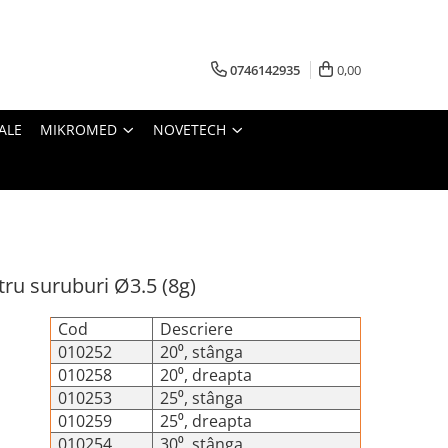
0746142935
0,00
ALE
MIKROMED
NOVETECH
ru suruburi Ø3.5 (8g)
Cod
Descriere
010252
20⁰, stânga
010258
20⁰, dreapta
010253
25⁰, stânga
010259
25⁰, dreapta
010254
30⁰, stânga