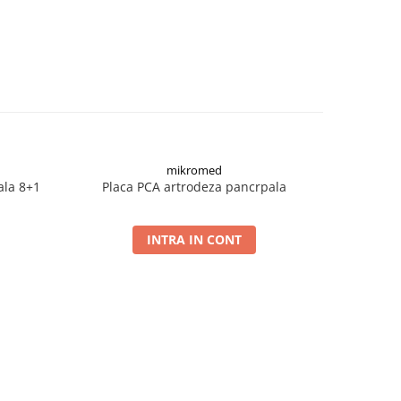
mikromed
ala 8+1
Placa PCA artrodeza pancrpala
Placa P
INTRA IN CONT