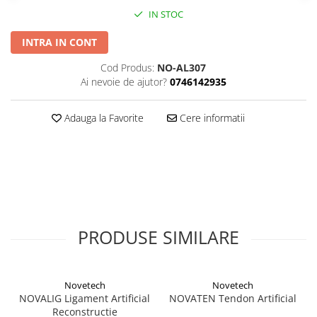
Șuruburi Canulate
Suruburi Canulate Herbert
IN STOC
Șuruburi Corticale
Suruburi Corticale
INTRA IN CONT
Șuruburi Locking
Suruburi Spongie
Cod Produs:
NO-AL307
Șuruburi TORX Locking
TTA
Ai nevoie de ajutor?
0746142935
Adauga la Favorite
Cere informatii
PRODUSE SIMILARE
Novetech
Novetech
NOVALIG Ligament Artificial
NOVATEN Tendon Artificial
Reconstructie