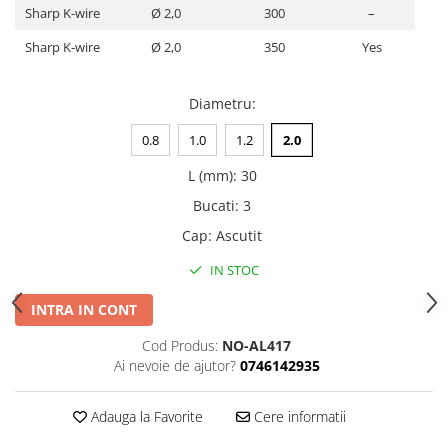
Sharp K-wire
Ø 2,0
300
–
Șuruburi Canulate
Suruburi Canulate Herbert
Șuruburi Corticale
Sharp K-wire
Ø 2,0
350
Yes
Suruburi Corticale
Șuruburi Locking
Suruburi Spongie
Diametru
:
Șuruburi TORX Locking
TTA
0.8
1.0
1.2
2.0
L (mm)
:
30
Bucati
:
3
Cap
:
Ascutit
IN STOC
INTRA IN CONT
Cod Produs:
NO-AL417
Ai nevoie de ajutor?
0746142935
Adauga la Favorite
Cere informatii