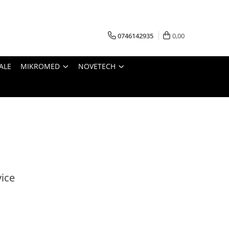
0746142935
0,00
ALE
MIKROMED
NOVETECH
ice