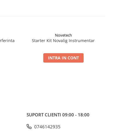
Novetech
rferinta
Starter Kit Novalig Instrumentar
Filtru p
INTRA IN CONT
SUPORT CLIENTI
09:00 - 18:00
0746142935