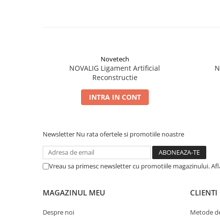
Șuruburi Canulate
Suruburi Canulate Herbert
Șuruburi Corticale
Suruburi Corticale
Șuruburi Locking
Suruburi Spongie
Șuruburi TORX Locking
TTA
Novetech
NOVALIG Ligament Artificial
N
Reconstructie
INTRA IN CONT
Newsletter
Nu rata ofertele si promotiile noastre
Vreau sa primesc newsletter cu promotiile magazinului. Af
MAGAZINUL MEU
CLIENTI
Despre noi
Metode de