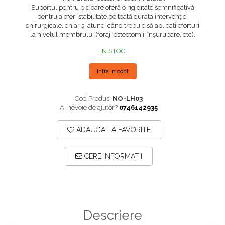
Suportul pentru picioare oferă o rigiditate semnificativă
Plăci TPLO Blocate
Suruburi Canulate Herbert
pentru a oferi stabilitate pe toată durata intervenției
Plăci Tubulare
Suruburi Corticale
chirurgicale, chiar și atunci când trebuie să aplicați eforturi
la nivelul membrului (foraj, osteotomii, înșurubare, etc).
Set Instrumentar Ortopedie
Suruburi Spongie
IN STOC
Șuruburi Canulate
TTA
Șuruburi Corticale
Intra in cont
Șuruburi Locking
Cod Produs:
NO-LH03
Șuruburi TORX Locking
Ai nevoie de ajutor?
0746142935
ADAUGA LA FAVORITE
CERE INFORMATII
Descriere