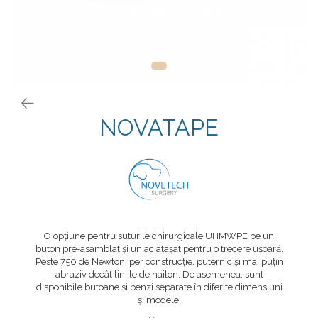
Placi Blocate 2.4
Fierastrau Ortopedic
Placi Blocate 2.7
Foarfece
Placi Blocate 3.5
Forceps de camp
Placi DHCP
Forceps Reducere & Fixatori
Placi Neblocate 1.5
Motoare Ortopedie
Placi Neblocate 2.0
Mulare Placi
NOVATAPE
Placi Neblocate 2.4
Pensa si Forceps
Placi Neblocate 2.7
Port ac
Placi Neblocate 3.5
Surubelnite
Proteza Calcaneus
Tarod
Saibe
Tintire (Aiming)
O opțiune pentru suturile chirurgicale UHMWPE pe un
Plăci Blocate
SpinoFix Coloana
buton pre-asamblat și un ac atașat pentru o trecere ușoară.
Peste 750 de Newtoni per construcție, puternic și mai puțin
Plăci L, T și Mesh
Suruburi Ancora
abraziv decât liniile de nailon. De asemenea, sunt
Plăci Neblocate
Suruburi Blocate HEX
disponibile butoane și benzi separate în diferite dimensiuni
și modele.
Plăci Reconstrucție
Suruburi Blocate TORX