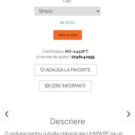
Cap
:
Plăci TPLO Blocate
Suruburi Canulate Herbert
Plăci Tubulare
Suruburi Corticale
IN STOC
Set Instrumentar Ortopedie
Suruburi Spongie
Șuruburi Canulate
TTA
Intra in cont
Șuruburi Corticale
Cod Produs:
NO-2450FT
Șuruburi Locking
Ai nevoie de ajutor?
0746142935
Șuruburi TORX Locking
ADAUGA LA FAVORITE
CERE INFORMATII
Descriere
O opțiune pentru suturile chirurgicale UHMWPE pe un