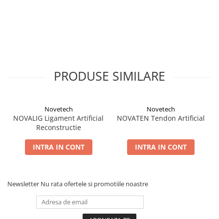
Șuruburi Canulate
Suruburi Canulate Herbert
Șuruburi Corticale
Suruburi Corticale
Șuruburi Locking
Suruburi Spongie
Șuruburi TORX Locking
TTA
PRODUSE SIMILARE
Novetech
Novetech
NOVALIG Ligament Artificial
NOVATEN Tendon Artificial
Reconstructie
INTRA IN CONT
INTRA IN CONT
Newsletter
Nu rata ofertele si promotiile noastre