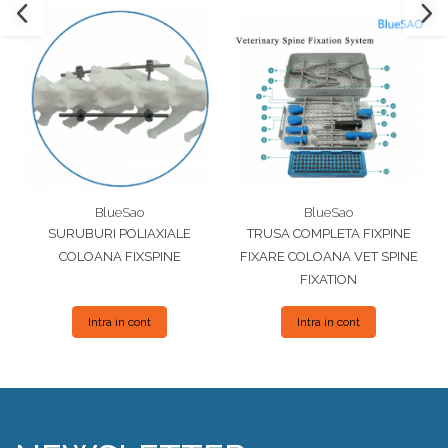
Plăci TPLO Blocate
Suruburi Canulate Herbert
Plăci Tubulare
Suruburi Corticale
Set Instrumentar Ortopedie
Suruburi Spongie
Șuruburi Canulate
TTA
Șuruburi Corticale
Șuruburi Locking
Șuruburi TORX Locking
BlueSao
BlueSao
SURUBURI POLIAXIALE
TRUSA COMPLETA FIXPINE
COLOANA FIXSPINE
FIXARE COLOANA VET SPINE
FIXATION
Intra in cont
Intra in cont